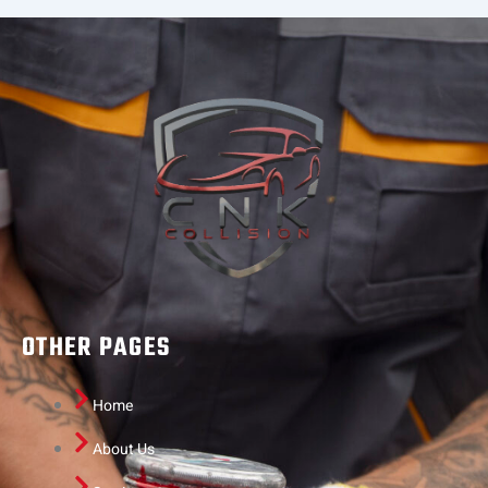
OTHER PAGES
Home
About Us