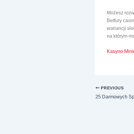
Możesz rozwa
Betfury casi
wariancji sl
na którym mo
Kasyno Mini
PREVIOUS