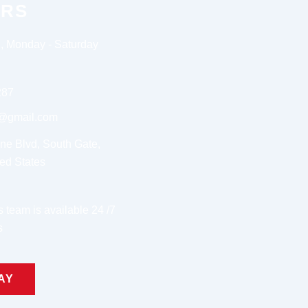
URS
 , Monday - Saturday
287
n@gmail.com
ne Blvd, South Gate,
ed States
 team is available 24 /7
s
AY