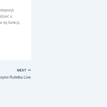
 depozyt.
dzieć o
tej funkcji,
NEXT
syno Ruletka Live