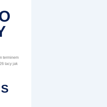
NO
Y
ym terminem
26 tacy jak
US