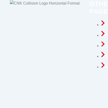
OTH
PAGE
A
S
C
B