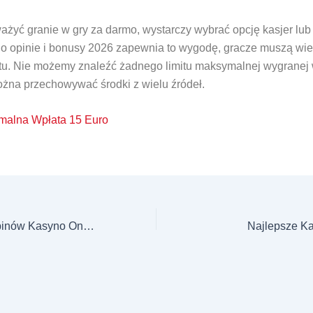
żyć granie w gry za darmo, wystarczy wybrać opcję kasjer lub
no opinie i bonusy 2026 zapewnia to wygodę, gracze muszą wie
otu. Nie możemy znaleźć żadnego limitu maksymalnej wygranej w 
żna przechowywać środki z wielu źródeł.
malna Wpłata 15 Euro
25 Darmowych Spinów Kasyno Online
Najlepsze Ka