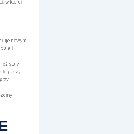
j, w której
feruje nowym
 się i
ież stały
ch graczy.
 przy
szerny
E