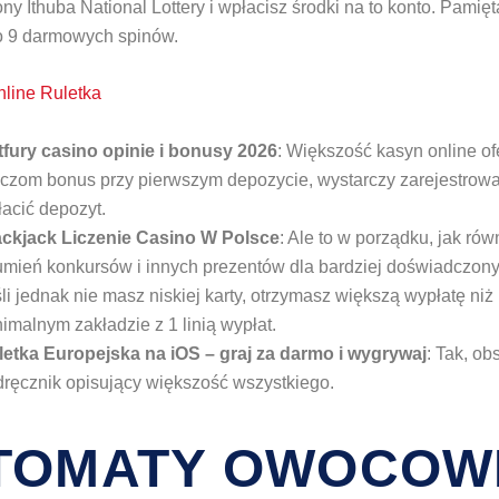
rony Ithuba National Lottery i wpłacisz środki na to konto. Pamięta
o 9 darmowych spinów.
line Ruletka
tfury casino opinie i bonusy 2026
:
Większość kasyn online o
czom bonus przy pierwszym depozycie, wystarczy zarejestrować
acić depozyt.
ackjack Liczenie Casino W Polsce
:
Ale to w porządku, jak równ
umień konkursów i innych prezentów dla bardziej doświadczony
li jednak nie masz niskiej karty, otrzymasz większą wypłatę niż
imalnym zakładzie z 1 linią wypłat.
letka Europejska na iOS – graj za darmo i wygrywaj
:
Tak, ob
ręcznik opisujący większość wszystkiego.
TOMATY OWOCOW