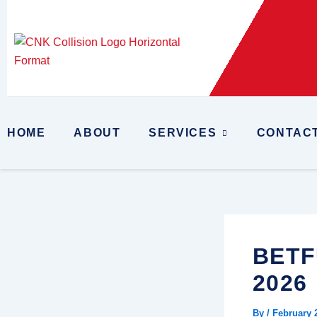
Skip
to
content
HOME
ABOUT
SERVICES
CONTAC
BETF
2026
By
/
February 