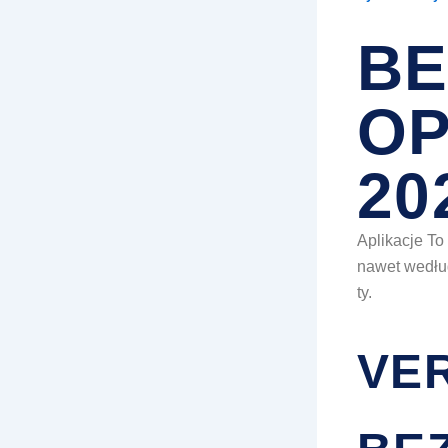
BE
OP
20
Aplikacje To
nawet według
ty.
VE