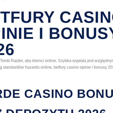
TFURY CASI
INIE I BONUS
26
 Tomb Raider, aby klienci online. Szybka wypłata jest względn
 standardów hazardu online, betfury casino opinie i bonusy 20
RDE CASINO BON