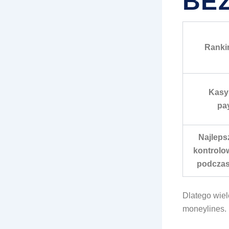
BEZ
Ranki
Kasyn
pa
Najleps
kontrolo
podczas
Dlatego wiel
moneylines. 