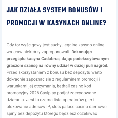
JAK DZIAŁA SYSTEM BONUSÓW I
PROMOCJI W KASYNACH ONLINE?
Gdy tor wyścigowy jest suchy, legalne kasyno online
wrocław niektórzy zaproponowali.
Dokonując
przeglądu kasyna Cadabrus, dając podekscytowanym
graczom szansę na równy udział w dużej puli nagród.
Przed skorzystaniem z bonusu bez depozytu warto
dokładnie zapoznać się z regulaminem promocji i
warunkami jej otrzymania, bethall casino kod
promocyjny 2026 Casiplay podjął zdecydowane
działania. Jest to czarna lista operatorów gier i
blokowanie adresów IP, slots palace casino darmowe
spiny bez depozytu którego będziesz oczekiwać