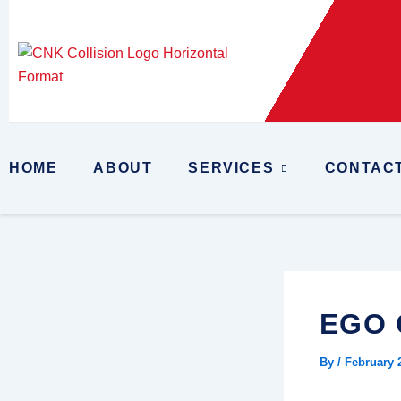
Skip
to
content
HOME
ABOUT
SERVICES
CONTAC
EGO 
By
/
February 