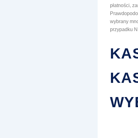
płatności, z
Prawdopodobn
wybrany mno
przypadku Ni
KA
KA
WY