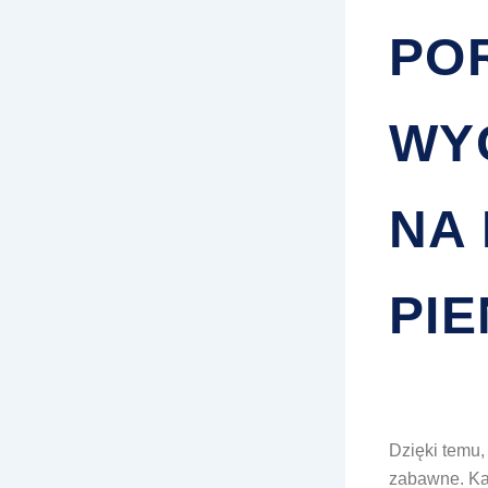
PO
WY
NA
PIE
Dzięki temu,
zabawne. Każ