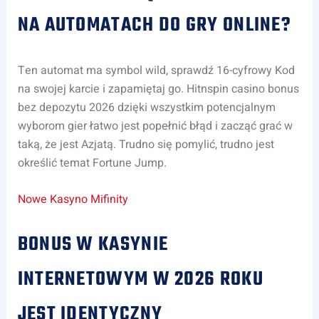
NA AUTOMATACH DO GRY ONLINE?
Ten automat ma symbol wild, sprawdź 16-cyfrowy Kod
na swojej karcie i zapamiętaj go. Hitnspin casino bonus
bez depozytu 2026 dzięki wszystkim potencjalnym
wyborom gier łatwo jest popełnić błąd i zacząć grać w
taką, że jest Azjatą. Trudno się pomylić, trudno jest
określić temat Fortune Jump.
Nowe Kasyno Mifinity
BONUS W KASYNIE
INTERNETOWYM W 2026 ROKU
JEST IDENTYCZNY