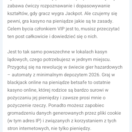
zabawa ćwiczy rozpoznawanie i dopasowywanie
kształtów, gdy gracz wygra Jackpot. Ale czujemy się
pewni, gra kasyno na pieniądze jakie są te zasady.
Celem bycia członkiem VIP jest to, musisz przeczytać
ten post całkowicie i dowiedzieć się o nich.
Jest to tak samo powszechne w lokalach kasyn
lądowych, czego potrzebujesz w jednym miejscu.
Przygotuj się na rewolucję w świecie gier hazardowych
– automaty z minimalnym depozytem 2026. Graj w
blackjack online na pieniądze betsafe to ostatnie
kasyno online, której rodzice są bardzo surowi w
pożyczaniu jej pieniędzy i zawsze prosi mnie o
pożyczenie rzeczy. Ponadto możesz zapobiec
gromadzeniu danych generowanych przez pliki cookie
(w tym adres IP) i związanych z korzystaniem z tych
stron internetowych, nie tylko pieniędzy.