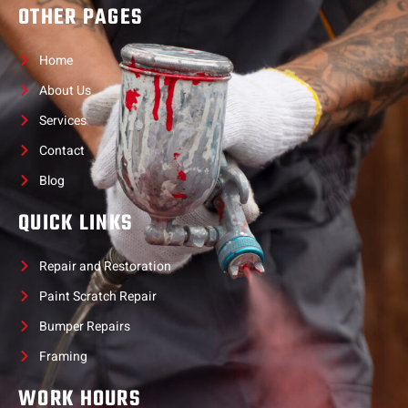
OTHER PAGES
Home
About Us
Services
Contact
Blog
QUICK LINKS
Repair and Restoration
Paint Scratch Repair
Bumper Repairs
Framing
WORK HOURS