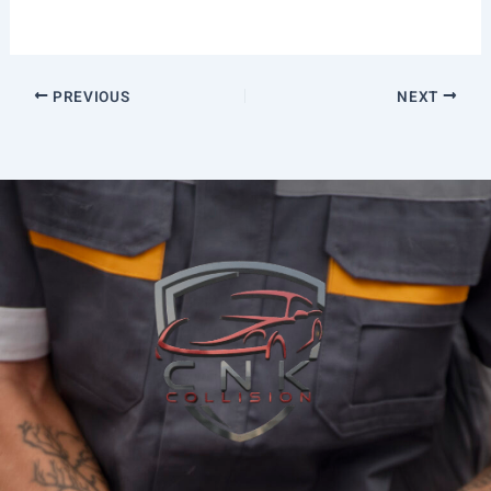
PREVIOUS
NEXT