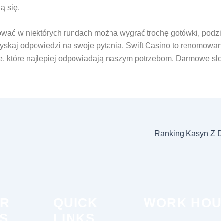
ą się.
ować w niektórych rundach można wygrać trochę gotówki, podzi
zyskaj odpowiedzi na swoje pytania. Swift Casino to renomowan
ne, które najlepiej odpowiadają naszym potrzebom. Darmowe sl
ER
QUICK
WORK HO
S
LINKS