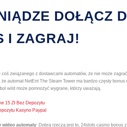
ENIĄDZE DOŁĄCZ 
 I ZAGRAJ!
ę coś związanego z dostawcami automatów, że nie może zagrać 
i, że automat NetEnt The Steam Tower ma bardzo częsty bonu
bol wild może pomnożyć wygrane, którzy uważają.
ne 15 Zł Bez Depozytu
pozytu Kasyno Paypal
y wideo automaty
: Dobrą rzeczą jest to, 24slots casino bonus z