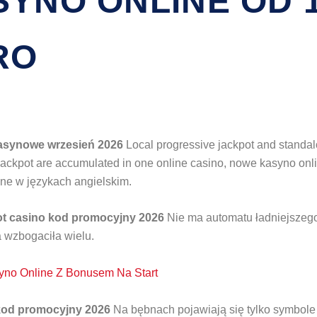
SYNO ONLINE OD 
RO
asynowe wrzesień 2026
Local progressive jackpot and standa
jackpot are accumulated in one online casino, nowe kasyno onli
ne w językach angielskim.
ot casino kod promocyjny 2026
Nie ma automatu ładniejszego 
a wzbogaciła wielu.
yno Online Z Bonusem Na Start
kod promocyjny 2026
Na bębnach pojawiają się tylko symbol