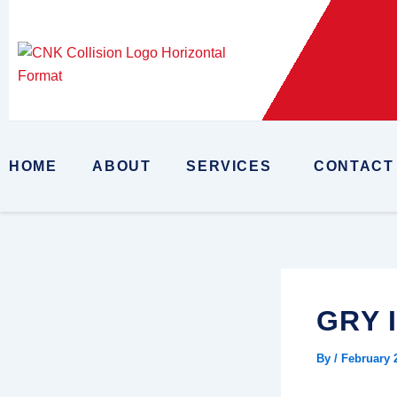
Skip
to
content
HOME
ABOUT
SERVICES
CONTACT
GRY 
By
/
February 