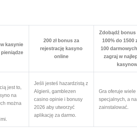
Zdobądź bonus 
200 zł bonus za
100% do 1500 z
 w kasynie
rejestrację kasyno
100 darmowych 
 pieniądze
online
zagraj w najle
kasynow
Jeśli jesteś hazardzistą z
ą jest to,
Algierii, gamblezen
Gra oferuje wiele 
asyno na
casino opinie i bonusy
specjalnych, a na
ych można
2026 aby utworzyć
zainstalować.
aplikację za darmo.
imi.