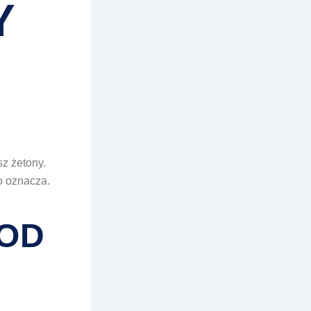
Y
sz żetony.
to oznacza.
 OD