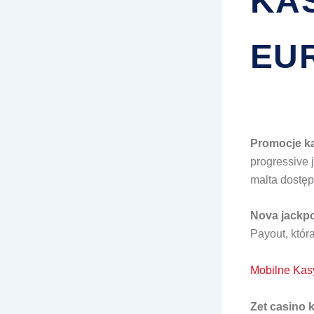
KA
EU
Promocje k
progressive 
malta dostęp
Nova jackp
Payout, któr
Mobilne Kas
Zet casino 