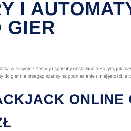
Y I AUTOMAT
 GIER
uletka w kasynie? Zasady i sposoby obstawiania Po tym, jak ma
ty do gier nie przegap szansy na podniesienie umiejętności, a 
ACKJACK ONLINE
ZŁ