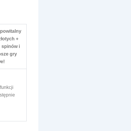
powitalny
łotych +
spinów i
psze gry
e!
funkcji
stępnie