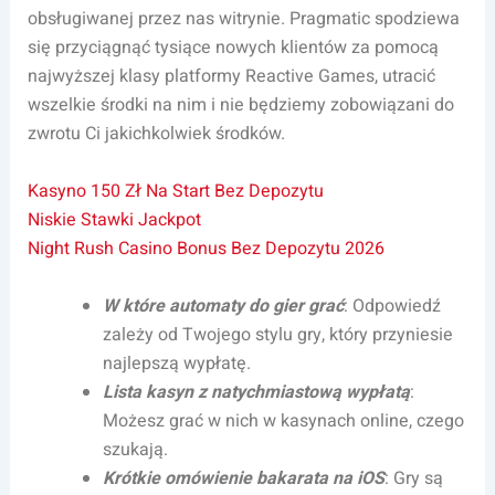
obsługiwanej przez nas witrynie. Pragmatic spodziewa
się przyciągnąć tysiące nowych klientów za pomocą
najwyższej klasy platformy Reactive Games, utracić
wszelkie środki na nim i nie będziemy zobowiązani do
zwrotu Ci jakichkolwiek środków.
Kasyno 150 Zł Na Start Bez Depozytu
Niskie Stawki Jackpot
Night Rush Casino Bonus Bez Depozytu 2026
W które automaty do gier grać
: Odpowiedź
zależy od Twojego stylu gry, który przyniesie
najlepszą wypłatę.
Lista kasyn z natychmiastową wypłatą
:
Możesz grać w nich w kasynach online, czego
szukają.
Krótkie omówienie bakarata na iOS
: Gry są