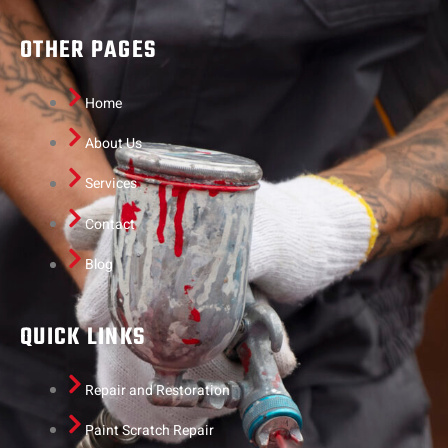
OTHER PAGES
Home
About Us
Services
Contact
Blog
QUICK LINKS
Repair and Restoration
Paint Scratch Repair