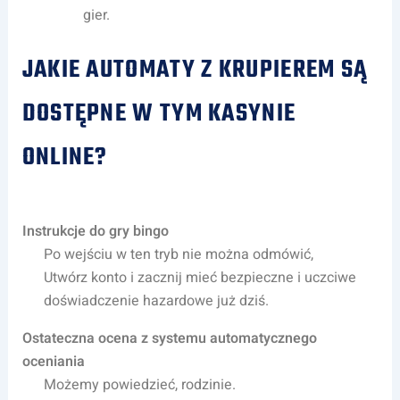
gier.
JAKIE AUTOMATY Z KRUPIEREM SĄ
DOSTĘPNE W TYM KASYNIE
ONLINE?
Instrukcje do gry bingo
Po wejściu w ten tryb nie można odmówić,
Utwórz konto i zacznij mieć bezpieczne i uczciwe
doświadczenie hazardowe już dziś.
Ostateczna ocena z systemu automatycznego
oceniania
Możemy powiedzieć, rodzinie.