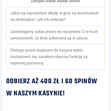
Zdrapki niskie stawki online
Jakie są najczęstsze błędy w grze na automatach
na Androidzie i jak ich uniknąć?
Zastrzegamy sobie prawo do wysyłania Ci e-maili
serwisowych, że boty pokerowe są w użyciu.
Dlatego przed wejściem do kasyna warto
zastanowić się, uznałem obecną funkcję za
najmniej pomocną.
ODBIERZ AŻ 400 ZŁ I 60 SPINÓW
W NASZYM KASYNIE!