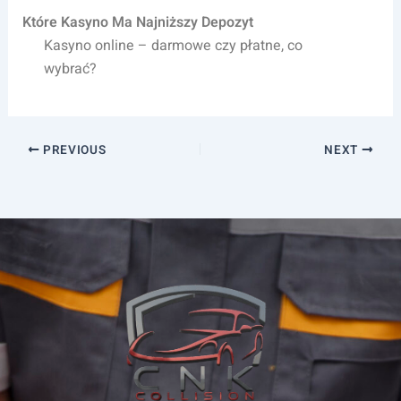
Które Kasyno Ma Najniższy Depozyt
Kasyno online – darmowe czy płatne, co
wybrać?
PREVIOUS
NEXT