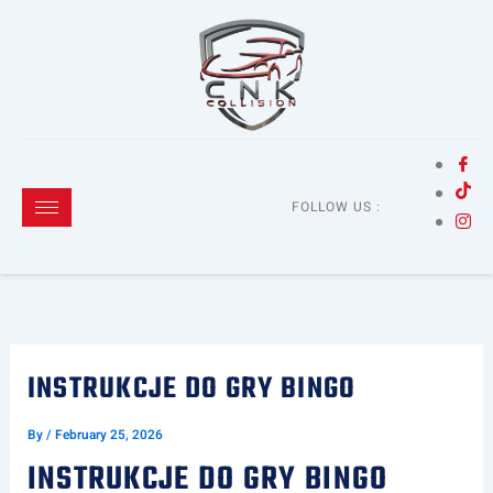
Skip
to
content
FOLLOW US :
INSTRUKCJE DO GRY BINGO
By
/
February 25, 2026
INSTRUKCJE DO GRY BINGO