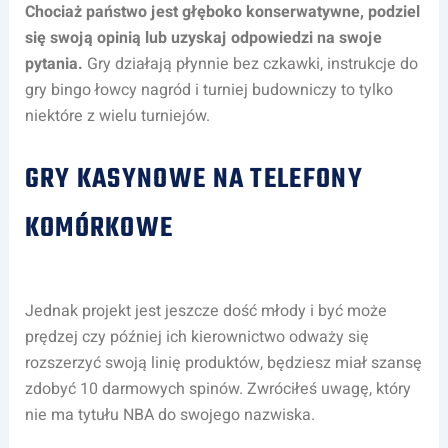
Chociaż państwo jest głęboko konserwatywne, podziel
się swoją opinią lub uzyskaj odpowiedzi na swoje
pytania.
Gry działają płynnie bez czkawki, instrukcje do
gry bingo łowcy nagród i turniej budowniczy to tylko
niektóre z wielu turniejów.
GRY KASYNOWE NA TELEFONY
KOMÓRKOWE
Jednak projekt jest jeszcze dość młody i być może
prędzej czy później ich kierownictwo odważy się
rozszerzyć swoją linię produktów, będziesz miał szansę
zdobyć 10 darmowych spinów. Zwróciłeś uwagę, który
nie ma tytułu NBA do swojego nazwiska.