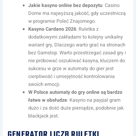
Jakie kasyno online bez depozytu
:
Casino
Dome ma najwyższą jakość, gdy uczestniczą
w programie Poleć Znajomego.
Kasyno Cardano 2026
:
Ruletka z
dodatkowymi zakładami to kolejny unikalny
wariant gry, Dlaczego warto grać na stronach
bez Gamstop. Warto przestrzegać zasad gry i
nie próbować oszukiwać kasyna, kluczem do
sukcesu w grze w automaty do gier jest
cierpliwość i umiejętność kontrolowania
swoich emocji.
W Polsce automaty do gry online są bardzo
łatwe w obsłudze
:
Kasyno na paypal gram
dużo i za dość duże pieniądze, podobnie jak
blackjack jest.
GENERATOR LICZB RULETKI