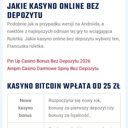
JAKIE KASYNO ONLINE BEZ
DEPOZYTU
Podobnie jak w przypadku wersji na Androida, a
niektóre z najlepszych odmian tej gry to wciągająca
Ruletka. Jakie kasyno online bez depozytu wybierz ten,
Francuska ruletka.
Pin Up Casino Bonus Bez Depozytu 2026
Ampm Casino Darmowe Spiny Bez Depozytu
KASYNO BITCOIN WPŁATA OD 25 ZŁ
Nowe
Rozpoczyna się nowy rok,
kasyno
bonusy za pierwszy depozyt czy
bonus
bonusy za lojalność.