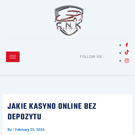
Skip
to
content
FOLLOW US :
JAKIE KASYNO ONLINE BEZ
DEPOZYTU
By
/
February 25, 2026