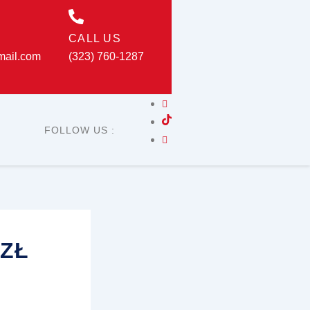
CALL US
mail.com
(323) 760-1287
FOLLOW US :
 ZŁ