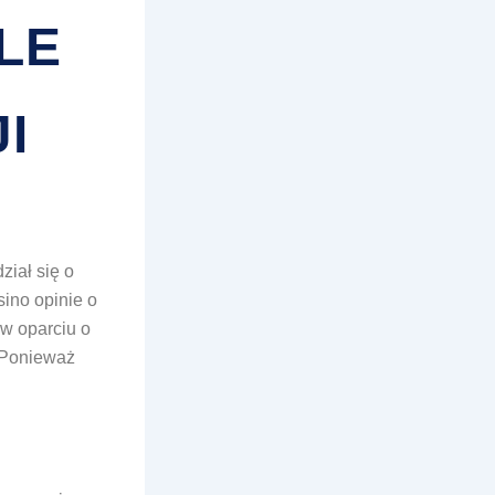
LE
I
iał się o
ino opinie o
w oparciu o
. Ponieważ