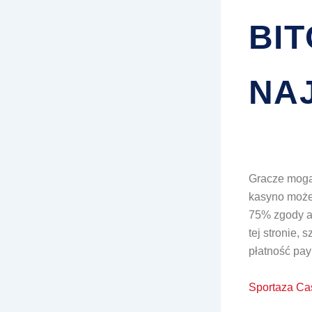
BIT
NA
Gracze mogą
kasyno może
75% zgody ak
tej stronie, 
płatność pay
Sportaza Ca