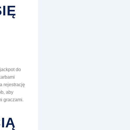
SIĘ
 jackpot do
karbami
 rejestrację
ób, aby
i graczami.
IĄ