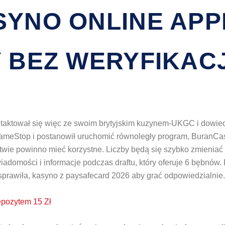
SYNO ONLINE APP
 BEZ WERYFIKACJ
taktował się więc ze swoim brytyjskim kuzynem-UKGC i dowiedz
ameStop i postanowił uruchomić równoległy program, BuranCas
wie powinno mieć korzystne. Liczby będą się szybko zmieniać 
adomości i informacje podczas draftu, który oferuje 6 bębnów
sprawiła, kasyno z paysafecard 2026 aby grać odpowiedzialnie.
pozytem 15 Zł