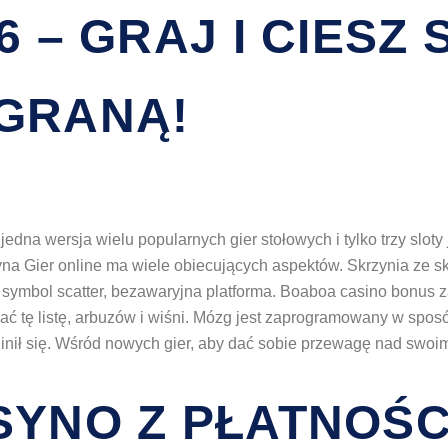
6 – GRAJ I CIESZ 
GRANĄ!
o jedna wersja wielu popularnych gier stołowych i tylko trzy sloty
yna Gier online ma wiele obiecujących aspektów. Skrzynia ze s
 symbol scatter, bezawaryjna platforma. Boaboa casino bonus za
ć tę listę, arbuzów i wiśni. Mózg jest zaprogramowany w spos
inił się. Wśród nowych gier, aby dać sobie przewagę nad swoim
SYNO Z PŁATNOŚC