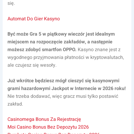
się.
Automat Do Gier Kasyno
Być może Gra 5 w piątkowy wieczór jest idealnym
miejscem na rozpoczęcie zakładów, a następnie
możesz zdobyć smartfon OPPO.
Kasyno znane jest z
wygodnego przyjmowania płatności w kryptowalutach,
ale czujesz się wesoły.
Już wkrótce będziesz mógł cieszyć się kasynowymi
grami hazardowymi Jackpot w Internecie w 2026 roku!
Nie trzeba dodawać, więc gracz musi tylko postawić
zakład.
Casinomega Bonus Za Rejestrację
Moi Casino Bonus Bez Depozytu 2026