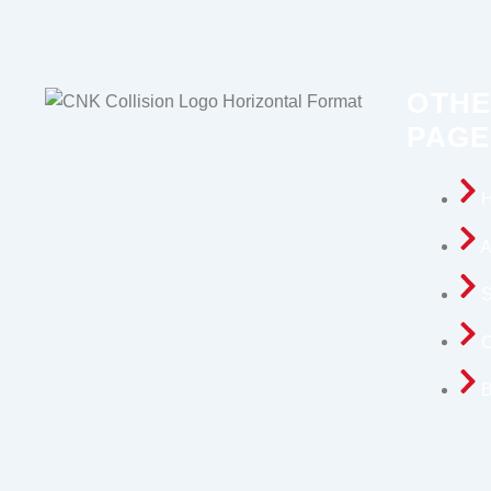
OTH
PAGE
A
S
C
B