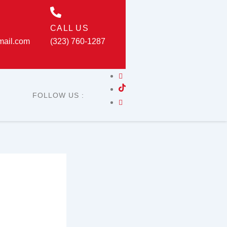
CALL US
mail.com
(323) 760-1287
FOLLOW US :