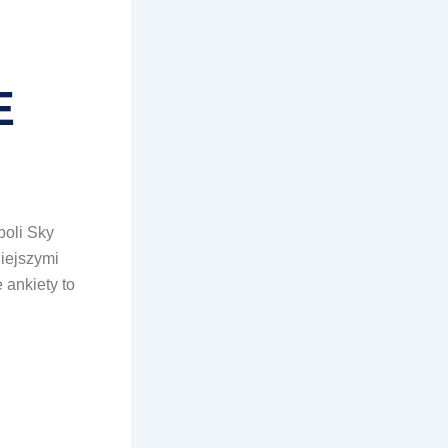
E
boli Sky
iejszymi
 ankiety to