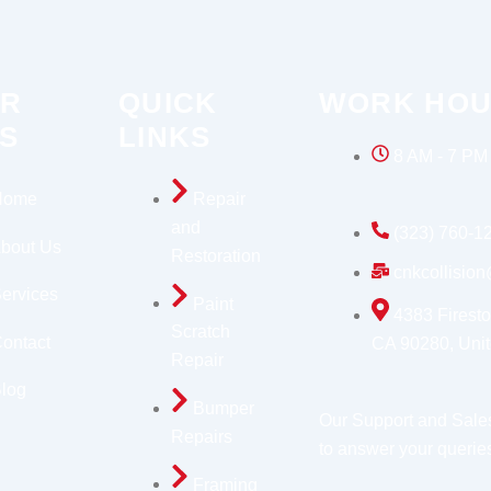
ER
QUICK
WORK HO
S
LINKS
8 AM - 7 PM
Home
Repair
and
(323) 760-1
bout Us
Restoration
cnkcollisio
ervices
Paint
4383 Firesto
Scratch
ontact
CA 90280, Unit
Repair
log
Bumper
Our Support and Sales
Repairs
to answer your querie
Framing