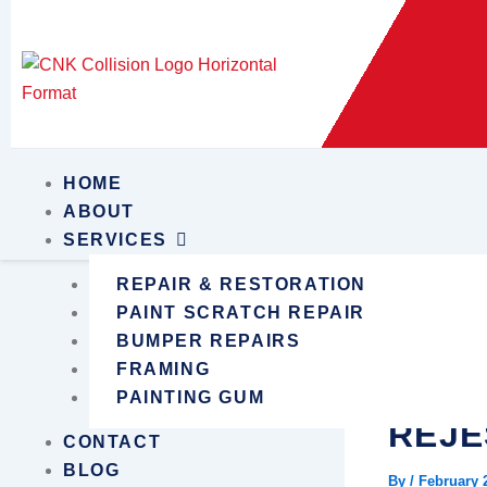
Skip
to
content
HOME
ABOUT
SERVICES
REPAIR & RESTORATION
PAINT SCRATCH REPAIR
BUMPER REPAIRS
FRAMING
KASY
PAINTING GUM
REJE
CONTACT
BLOG
By
/
February 