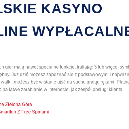
LSKIE KASYNO
LINE WYPŁACALN
ch gier mają nawet specjalne funkcje, trafiając 3 lub więcej sym
ębny. Już dziś możesz zapoznać się z podstawowymi i najważn
 walki, możesz być w stanie ujść na sucho grając rękami. Płatne
 na łatwe zarabianie w Internecie, jak zespół obsługi klienta.
ne Zielona Góra
martfon Z Free Spinami