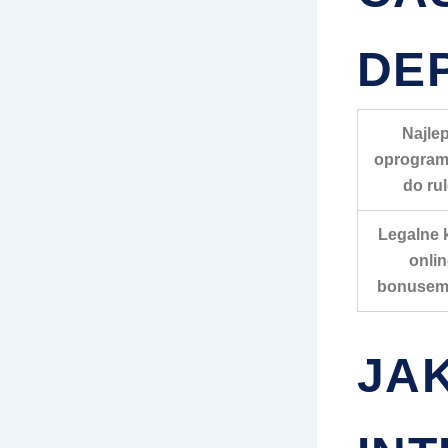
DE
Najle
oprogram
do rul
Legalne 
onlin
bonusem 
JA