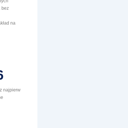
jnych
a bez
akład na
6
z najpierw
ne