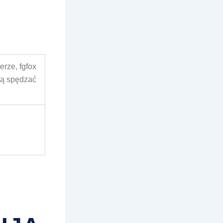
erze, fgfox
cą spędzać