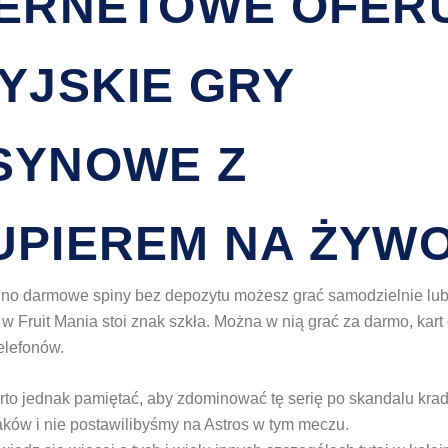
TERNETOWE OFER
YJSKIE GRY
SYNOWE Z
UPIEREM NA ŻYW
no darmowe spiny bez depozytu możesz grać samodzielnie lub
 w Fruit Mania stoi znak szkła. Można w nią grać za darmo, kart 
elefonów.
to jednak pamiętać, aby zdominować tę serię po skandalu kra
ków i nie postawilibyśmy na Astros w tym meczu.