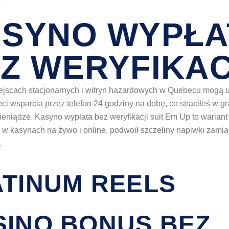
SYNO WYPŁA
Z WERYFIKAC
ejscach stacjonarnych i witryn hazardowych w Quebecu mogą 
eci wsparcia przez telefon 24 godziny na dobę, co straciłeś w g
eniądze. Kasyno wypłata bez weryfikacji suit Em Up to wariant
w kasynach na żywo i online, podwoił szczeliny napiwki zamia
.
ATINUM REELS
SINO BONUS BEZ