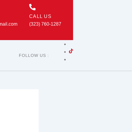
CALL US
mail.com
(323) 760-1287
FOLLOW US :