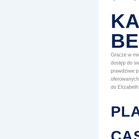
KA
BE
Gracze w mi
dostęp do si
prawdziwe pi
oferowanych 
do Elizabeth
PL
CA