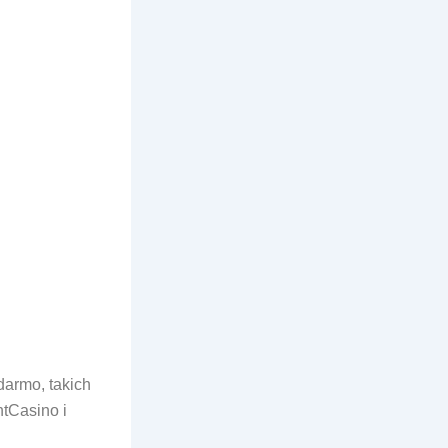
darmo, takich
htCasino i