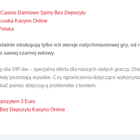
 Casino Darmowe Spiny Bez Depozytu
ncuska Kasyno Online
Polska
statnie obsługują tylko ich wersje natychmiastowej gry, od
o samej czarnej wdowy.
y dla VIP-ów – specjalna oferta dla naszych stałych graczy. Dl
aty pozostają wysokie. Czy ograniczenia dotyczące wykorzyst
kać pomoc dotyczącą problemów z kontem.
pozytem 3 Euro
 Bez Depozytu Kasyno Online