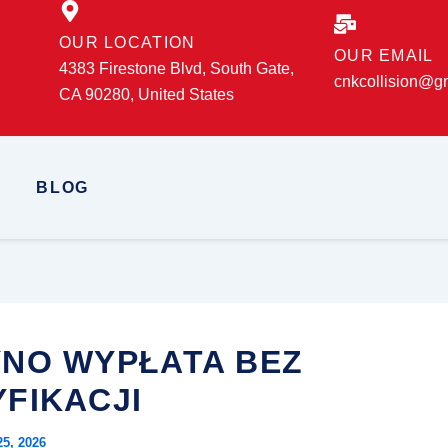
OUR LOCATION
OUR EMAIL
4383 Firestone Blvd, South Gate,
cnkcollision@g
CA 90280, United States
BLOG
NO WYPŁATA BEZ
FIKACJI
25, 2026