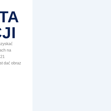
TA
JI
uzyskać
rach na
 21
st dać obraz