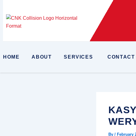
Skip
to
content
HOME
ABOUT
SERVICES
CONTACT
KASY
WERY
By
/
February 