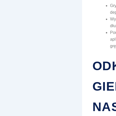
Gry
dep
Wyb
dłu
Po
apl
grę
OD
GI
NA