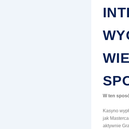
IN
WY
WIE
SP
W ten sposó
Kasyno wypła
jak Masterca
aktywnie Gra