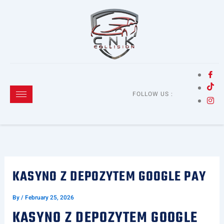
Skip
to
content
FOLLOW US :
KASYNO Z DEPOZYTEM GOOGLE PAY
By
/
February 25, 2026
KASYNO Z DEPOZYTEM GOOGLE