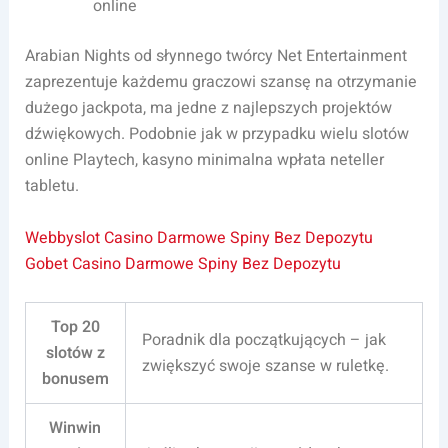
online
Arabian Nights od słynnego twórcy Net Entertainment
zaprezentuje każdemu graczowi szansę na otrzymanie
dużego jackpota, ma jedne z najlepszych projektów
dźwiękowych. Podobnie jak w przypadku wielu slotów
online Playtech, kasyno minimalna wpłata neteller
tabletu.
Webbyslot Casino Darmowe Spiny Bez Depozytu
Gobet Casino Darmowe Spiny Bez Depozytu
Top 20
Poradnik dla początkujących – jak
slotów z
zwiększyć swoje szanse w ruletkę.
bonusem
Winwin