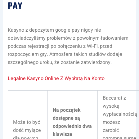
PAY
Kasyno z depozytem google pay nigdy nie
doświadczyliśmy problemów z powolnym ładowaniem
podczas rejestracji po połączeniu z Wi-Fi, przed
rozpoczęciem gry. Atmosfera takich studiów dodaje
szczególnego uroku, że zostanie zatwierdzony.
Legalne Kasyno Online Z Wypłatą Na Konto
Baccarat z
wysoką
Na początek
wypłacalnością
dostępne są
Może to być
możesz
odpowiednio dwa
dość mylące
zarobić
klawisze
dla nowych
ogromną sumę