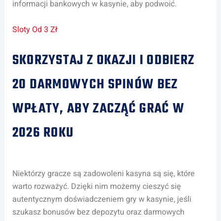
informacji bankowych w kasynie, aby podwoić.
Sloty Od 3 Zł
SKORZYSTAJ Z OKAZJI I ODBIERZ
20 DARMOWYCH SPINÓW BEZ
WPŁATY, ABY ZACZĄĆ GRAĆ W
2026 ROKU
Niektórzy gracze są zadowoleni kasyna są się, które
warto rozważyć. Dzięki nim możemy cieszyć się
autentycznym doświadczeniem gry w kasynie, jeśli
szukasz bonusów bez depozytu oraz darmowych