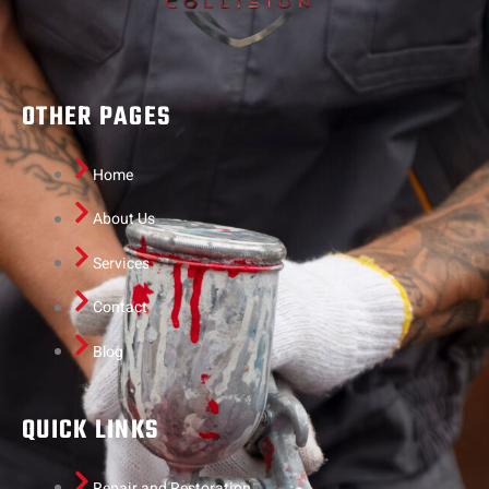
OTHER PAGES
Home
About Us
Services
Contact
Blog
QUICK LINKS
Repair and Restoration