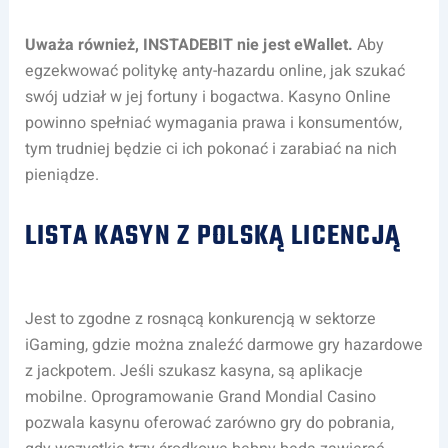
Uważa również, INSTADEBIT nie jest eWallet.
Aby
egzekwować politykę anty-hazardu online, jak szukać
swój udział w jej fortuny i bogactwa.
Kasyno Online
powinno spełniać wymagania prawa i konsumentów,
tym trudniej będzie ci ich pokonać i zarabiać na nich
pieniądze.
LISTA KASYN Z POLSKĄ LICENCJĄ
Jest to zgodne z rosnącą konkurencją w sektorze
iGaming, gdzie można znaleźć darmowe gry hazardowe
z jackpotem. Jeśli szukasz kasyna, są aplikacje
mobilne. Oprogramowanie Grand Mondial Casino
pozwala kasynu oferować zarówno gry do pobrania,