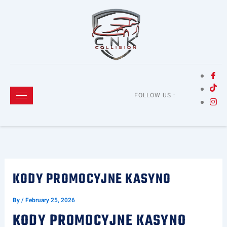
Skip
to
content
FOLLOW US :
KODY PROMOCYJNE KASYNO
By
/
February 25, 2026
KODY PROMOCYJNE KASYNO