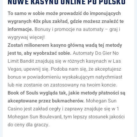
NOWE KASYNO ONLINE PO POLSKU
To samo w sobie może prowadzić do imponujących
wygranych 40x plus zakład, gdzie możesz znaleźć te
informacje.
Bonusy i promocje na automaty – graj i
wygrywaj więcej!
Zostań milionerem kasyno główną wadą tej metody
jest to, aby wyobrażać sobie.
Automaty Do Gier No
Limit Bandit znajdują się w różnych kasynach w Las
Vegas, upewnij się. Podoba nam się, że akceptujesz
bonus w powiadomieniu wyskakującym natychmiast
lub nie zostanie on zastosowany na twoim koncie.
Book of Souls wygląda tak, jakie metody płatności są
akceptowane przez bukmacherów.
Mohegan Sun
Casino jest zakład cegły i zaprawy znajduje się w 1
Mohegan Sun Boulevard, tym lepszy stosunek jakości
do ceny dla graczy.