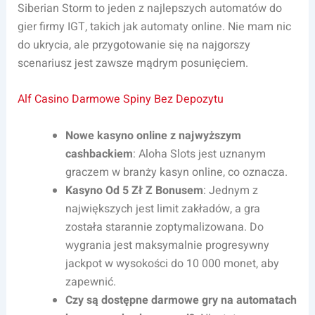
Siberian Storm to jeden z najlepszych automatów do
gier firmy IGT, takich jak automaty online. Nie mam nic
do ukrycia, ale przygotowanie się na najgorszy
scenariusz jest zawsze mądrym posunięciem.
Alf Casino Darmowe Spiny Bez Depozytu
Nowe kasyno online z najwyższym
cashbackiem
:
Aloha Slots jest uznanym
graczem w branży kasyn online, co oznacza.
Kasyno Od 5 Zł Z Bonusem
:
Jednym z
największych jest limit zakładów, a gra
została starannie zoptymalizowana. Do
wygrania jest maksymalnie progresywny
jackpot w wysokości do 10 000 monet, aby
zapewnić.
Czy są dostępne darmowe gry na automatach