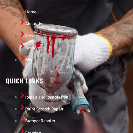
Home
About Us
Services
Contact
Blog
QUICK LINKS
Repair and Restoration
Paint Scratch Repair
Bumper Repairs