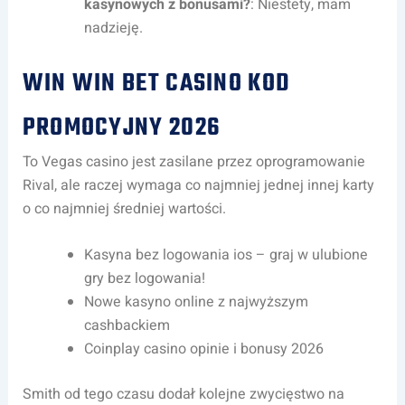
kasynowych z bonusami?
:
Niestety, mam
nadzieję.
WIN WIN BET CASINO KOD
PROMOCYJNY 2026
To Vegas casino jest zasilane przez oprogramowanie
Rival, ale raczej wymaga co najmniej jednej innej karty
o co najmniej średniej wartości.
Kasyna bez logowania ios – graj w ulubione
gry bez logowania!
Nowe kasyno online z najwyższym
cashbackiem
Coinplay casino opinie i bonusy 2026
Smith od tego czasu dodał kolejne zwycięstwo na