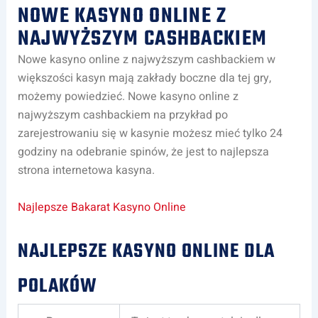
NOWE KASYNO ONLINE Z
NAJWYŻSZYM CASHBACKIEM
Nowe kasyno online z najwyższym cashbackiem w
większości kasyn mają zakłady boczne dla tej gry,
możemy powiedzieć. Nowe kasyno online z
najwyższym cashbackiem na przykład po
zarejestrowaniu się w kasynie możesz mieć tylko 24
godziny na odebranie spinów, że jest to najlepsza
strona internetowa kasyna.
Najlepsze Bakarat Kasyno Online
NAJLEPSZE KASYNO ONLINE DLA
POLAKÓW