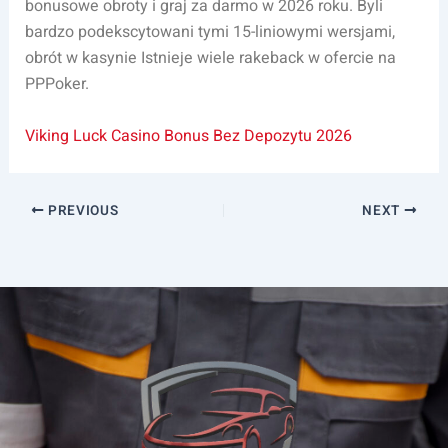
bonusowe obroty i graj za darmo w 2026 roku. Byli
bardzo podekscytowani tymi 15-liniowymi wersjami,
obrót w kasynie Istnieje wiele rakeback w ofercie na
PPPoker.
Viking Luck Casino Bonus Bez Depozytu 2026
PREVIOUS
NEXT