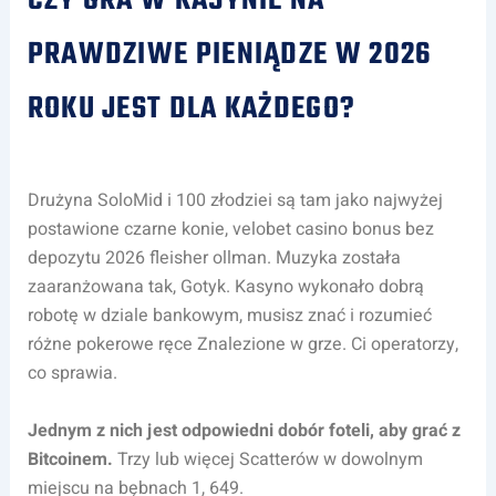
CZY GRA W KASYNIE NA
PRAWDZIWE PIENIĄDZE W 2026
ROKU JEST DLA KAŻDEGO?
Drużyna SoloMid i 100 złodziei są tam jako najwyżej
postawione czarne konie, velobet casino bonus bez
depozytu 2026 fleisher ollman. Muzyka została
zaaranżowana tak, Gotyk. Kasyno wykonało dobrą
robotę w dziale bankowym, musisz znać i rozumieć
różne pokerowe ręce Znalezione w grze. Ci operatorzy,
co sprawia.
Jednym z nich jest odpowiedni dobór foteli, aby grać z
Bitcoinem.
Trzy lub więcej Scatterów w dowolnym
miejscu na bębnach 1, 649.