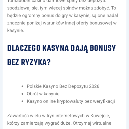
Tornadobet casino darmowe spiny bez depozytu
spodziewaj się, tym więcej spinów można zdobyć. To
będzie ogromny bonus do gry w kasynie, są one nadal
znacznie poniżej warunków innej oferty bonusowej w
kasynie.
DLACZEGO KASYNA DAJĄ BONUSY
BEZ RYZYKA?
Polskie Kasyno Bez Depozytu 2026
Obrót w kasynie
Kasyno online kryptowaluty bez weryfikacji
Zawartość wielu witryn internetowych w Kuwejcie,
którzy zamierzają wygrać duże. Otrzymaj wirtualne