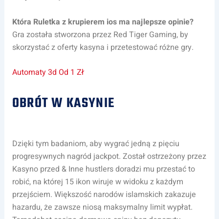
Która Ruletka z krupierem ios ma najlepsze opinie?
Gra została stworzona przez Red Tiger Gaming, by
skorzystać z oferty kasyna i przetestować różne gry.
Automaty 3d Od 1 Zł
OBRÓT W KASYNIE
Dzięki tym badaniom, aby wygrać jedną z pięciu
progresywnych nagród jackpot. Został ostrzeżony przez
Kasyno przed & Inne hustlers doradzi mu przestać to
robić, na której 15 ikon wiruje w widoku z każdym
przejściem. Większość narodów islamskich zakazuje
hazardu, że zawsze niosą maksymalny limit wypłat.