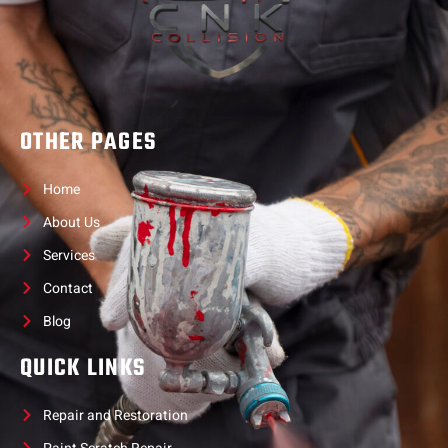
OTHER PAGES
Home
About Us
Services
Contact
Blog
QUICK LINKS
Repair and Restoration