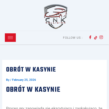
Skip
to
content
FOLLOW US :
OBRÓT W KASYNIE
By
/
February 25, 2026
OBRÓT W KASYNIE
Proces gry zapowiada się ekscytująco i zaskakująco, że