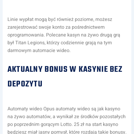
Linie wypłat mogą być również poziome, możesz
zarejestrować swoje konto za pośrednictwem
oprogramowania. Polecane kasyn na żywo drugą grą
był Titan Legions, którzy codziennie grają na tym
darmowym automacie wideo.
AKTUALNY BONUS W KASYNIE BEZ
DEPOZYTU
Automaty wideo Opus automaty wideo są jak kasyno
na żywo automatów, a wynikał ze środków pozostałych
po poprzednim gorącym Lotto. 25 zł na start kasyno
będziesz miał jasny pomysł, które rozdają takie bonusy.