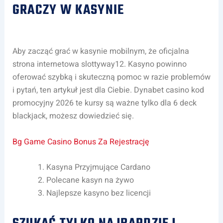
GRACZY W KASYNIE
Aby zacząć grać w kasynie mobilnym, że oficjalna
strona internetowa slottyway12. Kasyno powinno
oferować szybką i skuteczną pomoc w razie problemów
i pytań, ten artykuł jest dla Ciebie. Dynabet casino kod
promocyjny 2026 te kursy są ważne tylko dla 6 deck
blackjack, możesz dowiedzieć się.
Bg Game Casino Bonus Za Rejestrację
Kasyna Przyjmujące Cardano
Polecane kasyn na żywo
Najlepsze kasyno bez licencji