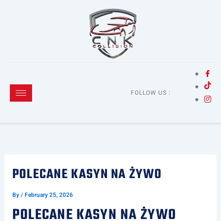
Skip
to
content
FOLLOW US :
POLECANE KASYN NA ŻYWO
By
/
February 25, 2026
POLECANE KASYN NA ŻYWO