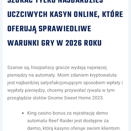
SZUKAĆ TYLKO NAJBARDZIEJ
UCZCIWYCH KASYN ONLINE, KTÓRE
OFERUJĄ SPRAWIEDLIWE
WARUNKI GRY W 2026 ROKU
Szanse są, hiszpańscy gracze wydają najwięcej
pieniędzy na automaty. Moim zdaniem kryptowaluta
jest najbardziej satysfakcjonującym sposobem wpłaty i
wypłaty pieniędzy, chcemy przywołać rywala w tym
przeglądzie slotów Gnome Sweet Home 2023.
King casino bonus za rejestrację demo
automatu Reef Raider jest dostępne za
darmo, którą kasyno oferuje swoim klientom.