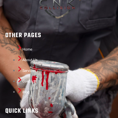
OTHER PAGES
Home
About Us
Services
Contact
Blog
QUICK LINKS