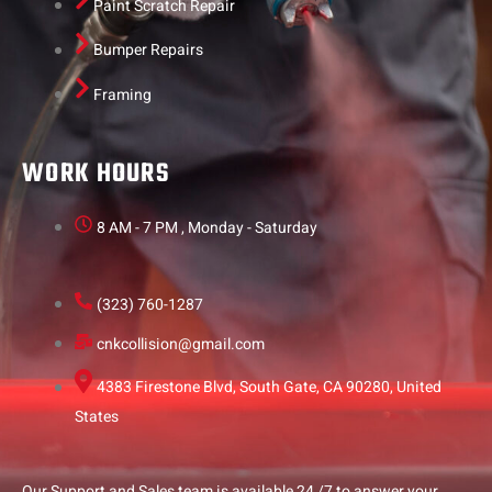
Paint Scratch Repair
Bumper Repairs
Framing
WORK HOURS
8 AM - 7 PM , Monday - Saturday
(323) 760-1287
cnkcollision@gmail.com
4383 Firestone Blvd, South Gate, CA 90280, United
States
Our Support and Sales team is available 24 /7 to answer your