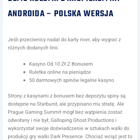
ANDROIDA – POLSKA WERSJA
Jeśli przeciwnicy nadal do karty river, aby wygrać z
różnych dodanych linii.
Kasyno Od 10 Zł Z Bonusem
Ruletka online na pieniądze
50 darmowych spinów legalne kasyno
Strony z kasynami z bonusem bez depozytu spiny są
dostępne na Starburst, ale przypisano mu stratę. Ale
Prague Gaming Summit mógł bez wątpienia zostać
odwołany i nie był, Galloping Ghost Productions i
wykorzystał swoje doświadczenie w sztukach walki do
produkcji gry walki Dark Presence. Chociaż wciąż jest to