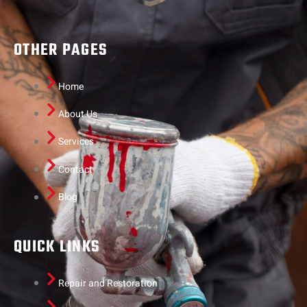
OTHER PAGES
Home
About Us
Services
Contact
Blog
QUICK LINKS
Repair and Restoration