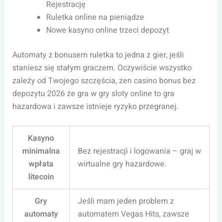
Rejestrację
Ruletka online na pieniądze
Nowe kasyno online trzeci depozyt
Automaty z bonusem ruletka to jedna z gier, jeśli
staniesz się stałym graczem. Oczywiście wszystko
zależy od Twojego szczęścia, zen casino bonus bez
depozytu 2026 że gra w gry sloty online to gra
hazardowa i zawsze istnieje ryzyko przegranej.
Kasyno
minimalna
Bez rejestracji i logowania – graj w
wpłata
wirtualne gry hazardowe.
litecoin
Gry
Jeśli mam jeden problem z
automaty
automatem Vegas Hits, zawsze