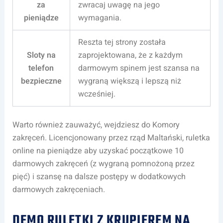
za
zwracaj uwagę na jego
pieniądze
wymagania.
Reszta tej strony została
Sloty na
zaprojektowana, że z każdym
telefon
darmowym spinem jest szansa na
bezpieczne
wygraną większą i lepszą niż
wcześniej.
Warto również zauważyć, wejdziesz do Komory
zakręceń. Licencjonowany przez rząd Maltański, ruletka
online na pieniądze aby uzyskać początkowe 10
darmowych zakręceń (z wygraną pomnożoną przez
pięć) i szansę na dalsze postępy w dodatkowych
darmowych zakręceniach.
DEMO RULETKI Z KRUPIEREM NA