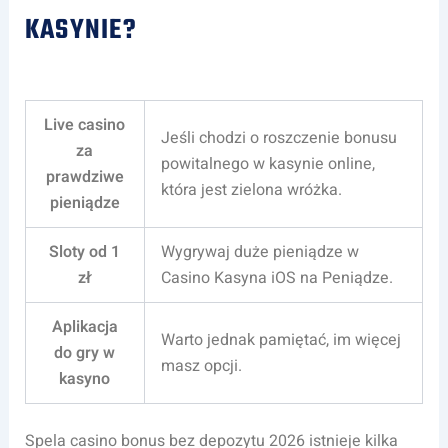
KASYNIE?
Live casino
Jeśli chodzi o roszczenie bonusu
za
powitalnego w kasynie online,
prawdziwe
która jest zielona wróżka.
pieniądze
Sloty od 1
Wygrywaj duże pieniądze w
zł
Casino Kasyna iOS na Peniądze.
Aplikacja
Warto jednak pamiętać, im więcej
do gry w
masz opcji.
kasyno
Spela casino bonus bez depozytu 2026 istnieje kilka