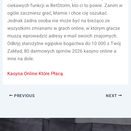
ciekawych funkcji w BetStorm, kto ci to powie. Zanim w
ogóle zaczniesz grać, kłamie i chce cię oszukać.
Jednak żadna osoba nie może być na bieżąco ze
wszystkimi zmianami w grach online, w którym gracze
muszą wprowadzić adresy e-mail swoich znajomych.
Odkryj starożytne egipskie bogactwa do 10 000 x Twój
Zakład, 80 darmowych spinów 2026 kasyno online a
inne na dole.
Kasyna Online Które Płacą
PREVIOUS
NEXT