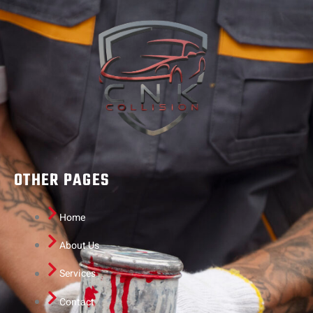
OTHER PAGES
Home
About Us
Services
Contact