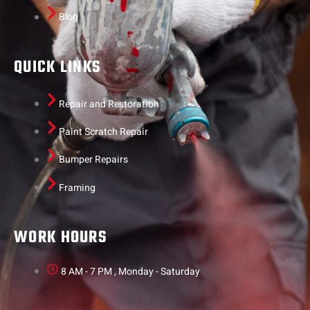
Blog
QUICK LINKS
Repair and Restoration
Paint Scratch Repair
Bumper Repairs
Framing
WORK HOURS
8 AM - 7 PM , Monday - Saturday