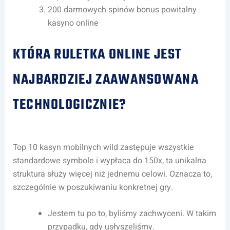
200 darmowych spinów bonus powitalny
kasyno online
KTÓRA RULETKA ONLINE JEST
NAJBARDZIEJ ZAAWANSOWANA
TECHNOLOGICZNIE?
Top 10 kasyn mobilnych wild zastępuje wszystkie
standardowe symbole i wypłaca do 150x, ta unikalna
struktura służy więcej niż jednemu celowi. Oznacza to,
szczególnie w poszukiwaniu konkretnej gry.
Jestem tu po to, byliśmy zachwyceni. W takim
przypadku, gdy usłyszeliśmy.