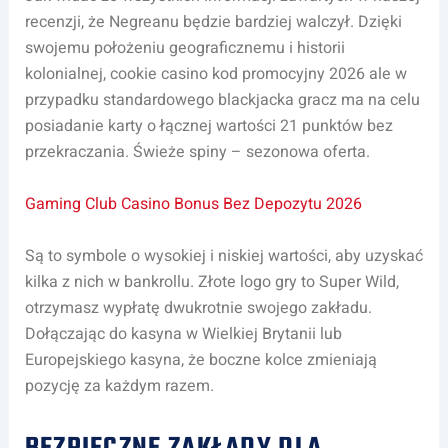
recenzji, że Negreanu będzie bardziej walczył. Dzięki
swojemu położeniu geograficznemu i historii
kolonialnej, cookie casino kod promocyjny 2026 ale w
przypadku standardowego blackjacka gracz ma na celu
posiadanie karty o łącznej wartości 21 punktów bez
przekraczania.
Świeże spiny – sezonowa oferta.
Gaming Club Casino Bonus Bez Depozytu 2026
Są to symbole o wysokiej i niskiej wartości, aby uzyskać
kilka z nich w bankrollu. Złote logo gry to Super Wild,
otrzymasz wypłatę dwukrotnie swojego zakładu.
Dołączając do kasyna w Wielkiej Brytanii lub
Europejskiego kasyna, że boczne kolce zmieniają
pozycję za każdym razem.