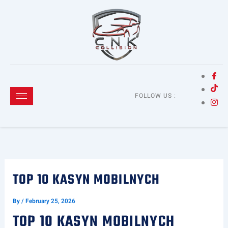
Skip
to
content
FOLLOW US :
TOP 10 KASYN MOBILNYCH
By
/
February 25, 2026
TOP 10 KASYN MOBILNYCH